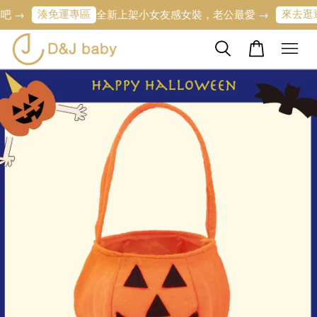
湊免運專區
來去逛逛
→
全新上架小女友感女裝，老公最愛 →