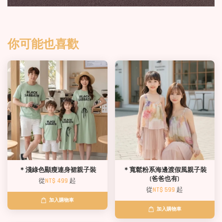
你可能也喜歡
＊淺綠色顯瘦連身裙親子裝
＊寬鬆粉系海邊渡假風親子裝
(爸爸也有)
從
NT$ 499
起
從
NT$ 599
起
加入購物車
加入購物車