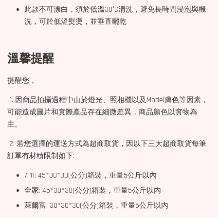
此款不可漂白，須於低溫30°C清洗，避免長時間浸泡與機
洗，可於低溫熨燙，並垂直曬乾
溫馨提醒
提醒您，
1. 因商品拍攝過程中由於燈光、照相機以及Model膚色等因素，
可能造成圖片和實際產品存在細微差異，商品顏色以實物為
主。
2. 若您選擇的運送方式為超商取貨，因以下三大超商取貨每筆
訂單有材積限制如下:
7-11: 45*30*30(公分)箱裝，重量5公斤以內
全家: 45*30*30(公分)箱裝，重量5公斤以內
萊爾富: 30*30*30(公分)箱裝，重量5公斤以內