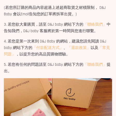
(若您所訂購的商品內容超過上述超商取貨之材積限制， D&J
Baby 會以Email告知您的訂單將拆單出貨。)
3. 若您欲大量購買，請至 D&J baby 網站下方的
「聯絡我們」
中
告知我們，D&J baby 客服將於第一時間與您進行聯繫。
4. 若您是第一次來到 D&J Baby 的網站，建議您請先閱讀 D&J
baby 網站下方的
「付款配送方式」
、
「退款政策」
以及
「常見
問題」
，以提升您的高品質購物體驗。
5. 若您有任何的問題請至 D&J baby 網站下方的
「聯絡我們」
提
出。