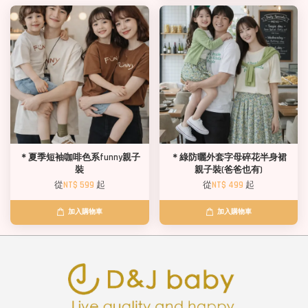
＊夏季短袖咖啡色系funny親子
＊綠防曬外套字母碎花半身裙
裝
親子裝(爸爸也有)
從
NT$ 599
起
從
NT$ 499
起
加入購物車
加入購物車