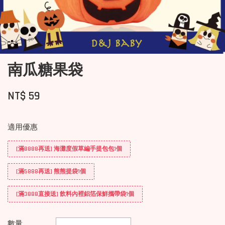
南瓜糖果袋
NT$ 59
適用優惠
[滿8888再送] 海灘度假草編手提包包1個
[滿5888再送] 熊熊提袋1個
[滿3888直接送] 飲料內裡鋁箔保鮮攜帶袋1個
數量