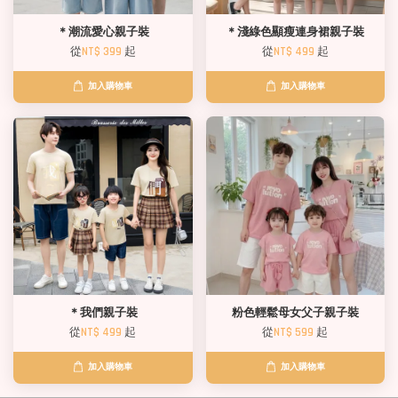
＊潮流愛心親子裝
＊淺綠色顯瘦連身裙親子裝
從
NT$ 399
起
從
NT$ 499
起
加入購物車
加入購物車
＊我們親子裝
粉色輕鬆母女父子親子裝
從
NT$ 499
起
從
NT$ 599
起
加入購物車
加入購物車