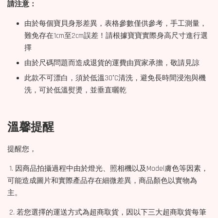
請注意：
由於每個寶貝身形差異，表格參數僅供參考，手工測量，
難免存在1cm至2cm誤差！請根據寶寶實際身高尺寸進行選
擇
由於尺碼問題而造成退貨的運費由買家承擔，敬請見諒
此款不可漂白，須於低溫30°C清洗，避免長時間浸泡與機
洗，可於低溫熨燙，並垂直曬乾
溫馨提醒
提醒您，
1. 因商品拍攝過程中由於燈光、照相機以及Model膚色等因素，
可能造成圖片和實際產品存在細微差異，商品顏色以實物為
主。
2. 若您選擇的運送方式為超商取貨，因以下三大超商取貨每筆