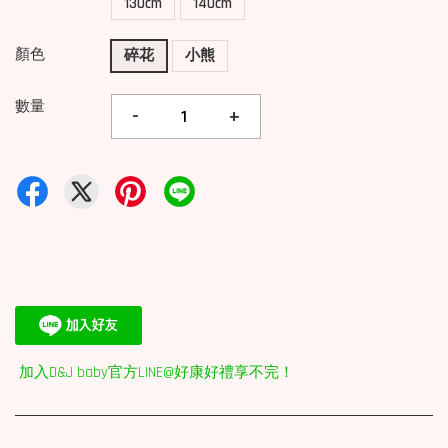
130cm
140cm
顏色
碎花
小熊
數量
-
+
加入D&J baby官方LINE@好康好禮享不完！