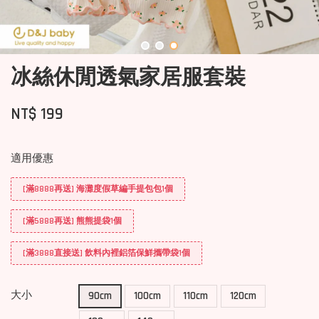
冰絲休閒透氣家居服套裝
NT$ 199
適用優惠
[滿8888再送] 海灘度假草編手提包包1個
[滿5888再送] 熊熊提袋1個
[滿3888直接送] 飲料內裡鋁箔保鮮攜帶袋1個
大小
90cm
100cm
110cm
120cm