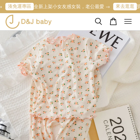
專區
來去逛逛
全新上架小女友感女裝，老公最愛 →
寶寶的第一條