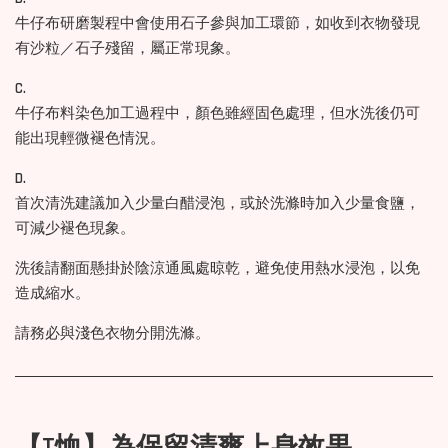
牛仔布研磨製程中會使用石子參與加工環節，如收到衣物發現
有沙粒／石子殘留，屬正常現象。
C.
牛仔布料染色加工過程中，顏色雖經固色處理，但水洗後仍可
能出現輕微褪色情況。
D.
首次清洗建議加入少量白醋浸泡，或於洗滌時加入少量食鹽，
可減少褪色現象。
洗後請翻面懸掛於陰涼通風處晾乾，避免使用熱水浸泡，以免
造成縮水。
請務必與淺色衣物分開洗滌。
【T恤】為保留清爽上身效果