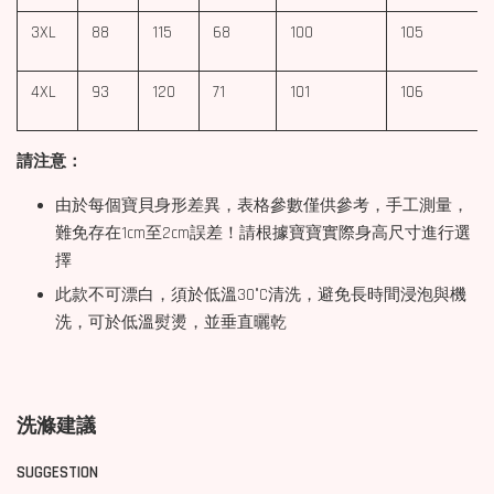
3XL
88
115
68
100
105
4XL
93
120
71
101
106
請注意：
由於每個寶貝身形差異，表格參數僅供參考，手工測量，
難免存在1cm至2cm誤差！請根據寶寶實際身高尺寸進行選
擇
此款不可漂白，須於低溫30°C清洗，避免長時間浸泡與機
洗，可於低溫熨燙，並垂直曬乾
洗滌建議
SUGGESTION