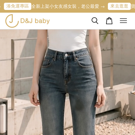
專區
來去逛逛
全新上架小女友感女裝，老公最愛 →
寶寶的第一