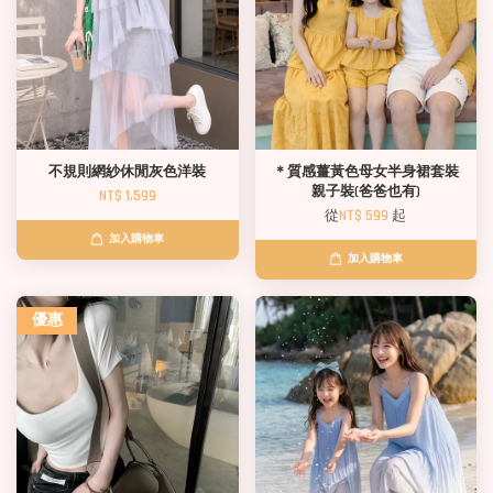
不規則網紗休閒灰色洋裝
＊質感薑黃色母女半身裙套裝
親子裝(爸爸也有)
NT$ 1,599
從
NT$ 599
起
加入購物車
加入購物車
優惠