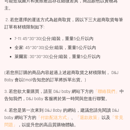
可能造成圖片和實際產品存在細微差異，商品顏色以實物為
主。
2. 若您選擇的運送方式為超商取貨，因以下三大超商取貨每筆
訂單有材積限制如下:
7-11: 45*30*30(公分)箱裝，重量5公斤以內
全家: 45*30*30(公分)箱裝，重量5公斤以內
萊爾富: 30*30*30(公分)箱裝，重量5公斤以內
(若您所訂購的商品內容超過上述超商取貨之材積限制， D&J
Baby 會以Email告知您的訂單將拆單出貨。)
3. 若您欲大量購買，請至 D&J baby 網站下方的
「聯絡我們」
中
告知我們，D&J baby 客服將於第一時間與您進行聯繫。
4. 若您是第一次來到 D&J Baby 的網站，建議您請先閱讀 D&J
baby 網站下方的
「付款配送方式」
、
「退款政策」
以及
「常見
問題」
，以提升您的高品質購物體驗。