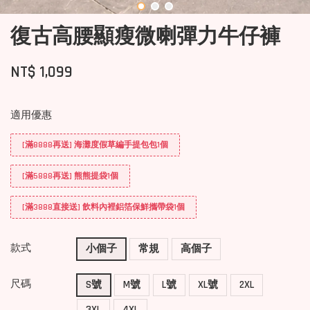
復古高腰顯瘦微喇彈力牛仔褲
NT$ 1,099
適用優惠
[滿8888再送] 海灘度假草編手提包包1個
[滿5888再送] 熊熊提袋1個
[滿3888直接送] 飲料內裡鋁箔保鮮攜帶袋1個
款式
小個子
常規
高個子
尺碼
S號
M號
L號
XL號
2XL
3XL
4XL