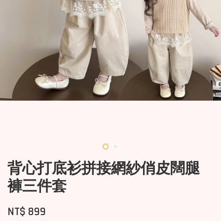
背心打底衫拼接網紗俏皮闊腿
褲三件套
NT$ 899