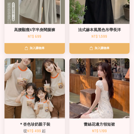
高腰顯瘦A字半身闊腿褲
法式赫本風黑色吊帶長洋
NT$ 699
NT$ 1,599
加入購物車
加入購物車
＊杏色珍奶親子裝
蕾絲花邊方領短裙
從
NT$ 499
起
NT$ 1,199