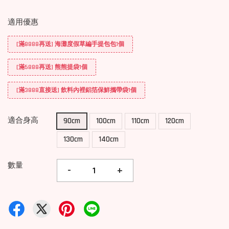
適用優惠
[滿8888再送] 海灘度假草編手提包包1個
[滿5888再送] 熊熊提袋1個
[滿3888直接送] 飲料內裡鋁箔保鮮攜帶袋1個
適合身高
90cm
100cm
110cm
120cm
130cm
140cm
數量
-
+