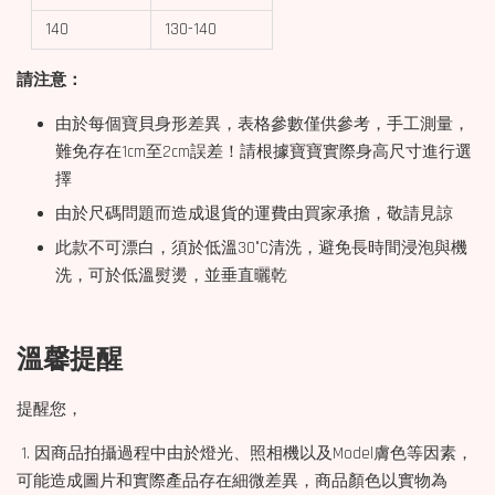
140
130-140
請注意：
由於每個寶貝身形差異，表格參數僅供參考，手工測量，
難免存在1cm至2cm誤差！請根據寶寶實際身高尺寸進行選
擇
由於尺碼問題而造成退貨的運費由買家承擔，敬請見諒
此款不可漂白，須於低溫30°C清洗，避免長時間浸泡與機
洗，可於低溫熨燙，並垂直曬乾
溫馨提醒
提醒您，
1. 因商品拍攝過程中由於燈光、照相機以及Model膚色等因素，
可能造成圖片和實際產品存在細微差異，商品顏色以實物為