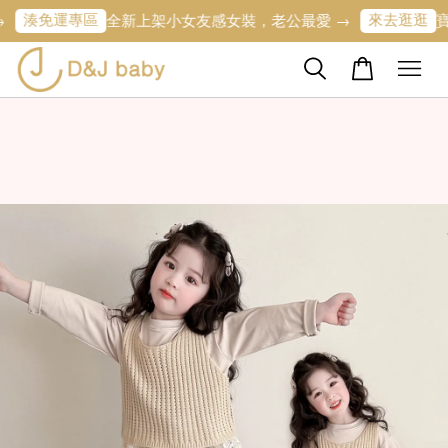
免運專區
來去逛逛
全新上架小女友感女裝，老公最愛 →
寶寶的第