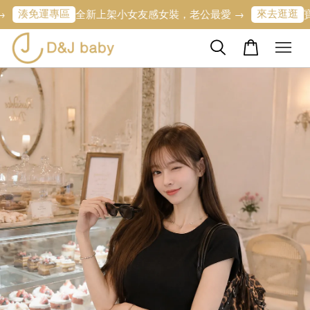
專區
來去逛逛
全新上架小女友感女裝，老公最愛 →
寶寶的第一