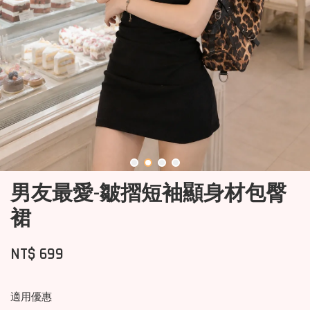
男友最愛-皺摺短袖顯身材包臀
裙
NT$ 699
適用優惠