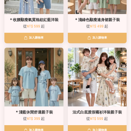
＊收腰顯瘦氣質格紋紅藍洋裝
＊淺綠色顯瘦連身裙親子裝
從
NT$ 599
起
從
NT$ 499
起
加入購物車
加入購物車
＊淺藍休閒舒適親子裝
法式白底渡假襯衫洋裝親子裝
從
NT$ 399
起
從
NT$ 599
起
加入購物車
加入購物車