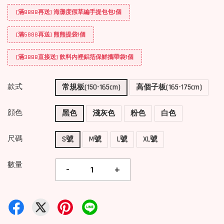
[滿8888再送] 海灘度假草編手提包包1個
[滿5888再送] 熊熊提袋1個
[滿3888直接送] 飲料內裡鋁箔保鮮攜帶袋1個
款式
常規板(150-165cm)
高個子板(165-175cm)
顔色
黑色
淺灰色
粉色
白色
尺碼
S號
M號
L號
XL號
數量
-
+