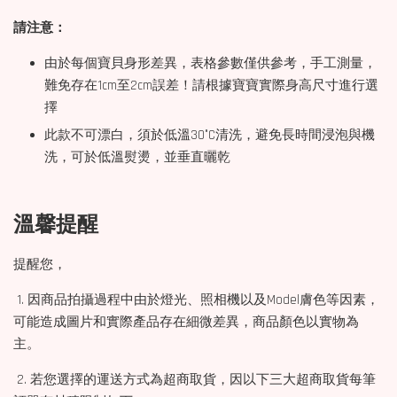
請注意：
由於每個寶貝身形差異，表格參數僅供參考，手工測量，
難免存在1cm至2cm誤差！請根據寶寶實際身高尺寸進行選
擇
此款不可漂白，須於低溫30°C清洗，避免長時間浸泡與機
洗，可於低溫熨燙，並垂直曬乾
溫馨提醒
提醒您，
1. 因商品拍攝過程中由於燈光、照相機以及Model膚色等因素，
可能造成圖片和實際產品存在細微差異，商品顏色以實物為
主。
2. 若您選擇的運送方式為超商取貨，因以下三大超商取貨每筆