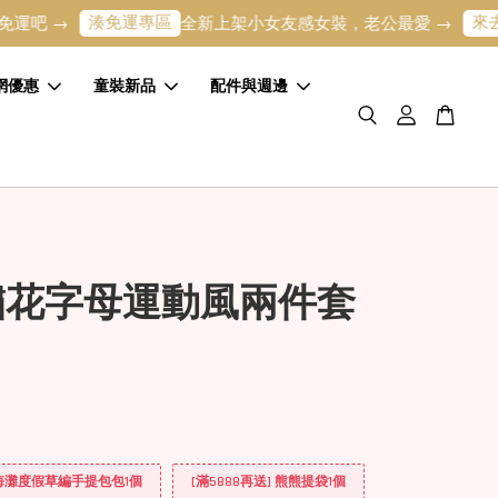
湊免運專區
來去逛逛
全新上架小女友感女裝，老公最愛 →
寶
網優惠
童裝新品
配件與週邊
繡花字母運動風兩件套
] 海灘度假草編手提包包1個
[滿5888再送] 熊熊提袋1個