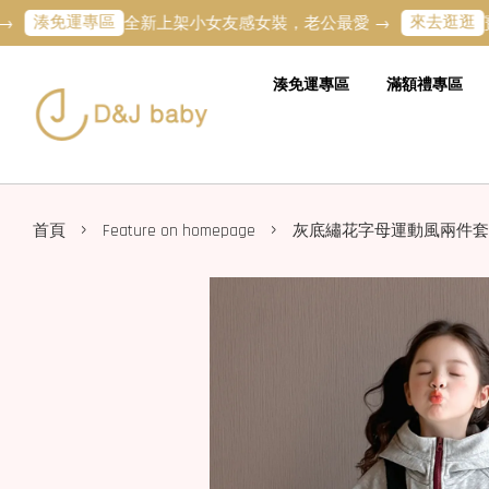
運專區
來去逛逛
全新上架小女友感女裝，老公最愛 →
寶寶的第
湊免運專區
滿額禮專區
›
›
首頁
Feature on homepage
灰底繡花字母運動風兩件套