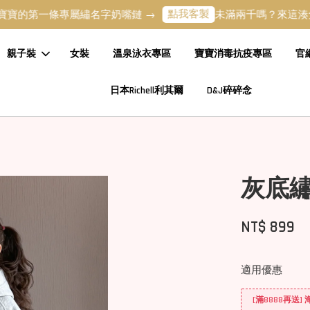
點我客製
一條專屬繡名字奶嘴鏈 →
未滿兩千嗎？來這湊免運吧 →
親子裝
女裝
溫泉泳衣專區
寶寶消毒抗疫專區
官
日本Richell利其爾
D&J碎碎念
灰底
NT$ 899
適用優惠
[滿8888再送