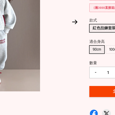
[滿3888直接
款式
紅色拉鍊套
適合身高
90cm
10
數量
-