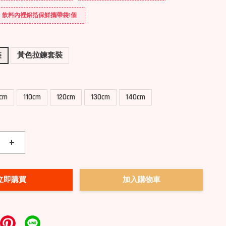
送] 飲料內裡鋁箔保鮮攜帶袋1個
裝
黃色拉鍊套裝
0cm
110cm
120cm
130cm
140cm
+
立即購買
加入購物車