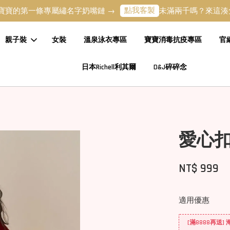
點我客製
一條專屬繡名字奶嘴鏈 →
未滿兩千嗎？來這湊免運吧 
親子裝
女裝
溫泉泳衣專區
寶寶消毒抗疫專區
官
日本Richell利其爾
D&J碎碎念
愛心
NT$ 999
適用優惠
[滿8888再送