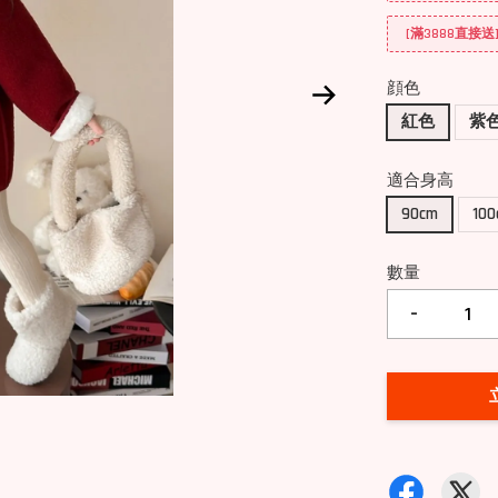
[滿3888直接
顔色
紅色
紫
適合身高
90cm
10
數量
-