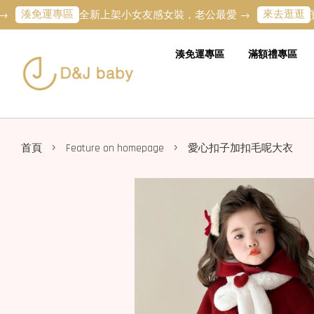
免運專區
來去逛逛
全新上架小女友感女裝，老公最愛 →
寶寶的第
湊免運專區
滿額禮專區
›
›
首頁
Feature on homepage
愛心扣子加扣毛呢大衣