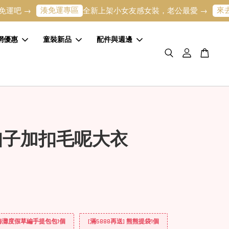
湊免運專區
來去逛逛
→
全新上架小女友感女裝，老公最愛 →
網優惠
童裝新品
配件與週邊
扣子加扣毛呢大衣
] 海灘度假草編手提包包1個
[滿5888再送] 熊熊提袋1個