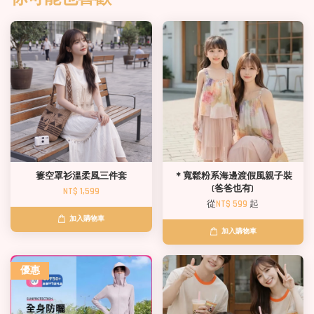
簍空罩衫溫柔風三件套
＊寬鬆粉系海邊渡假風親子裝
(爸爸也有)
NT$ 1,599
從
NT$ 599
起
加入購物車
加入購物車
優惠