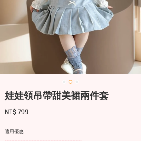
娃娃領吊帶甜美裙兩件套
NT$ 799
適用優惠