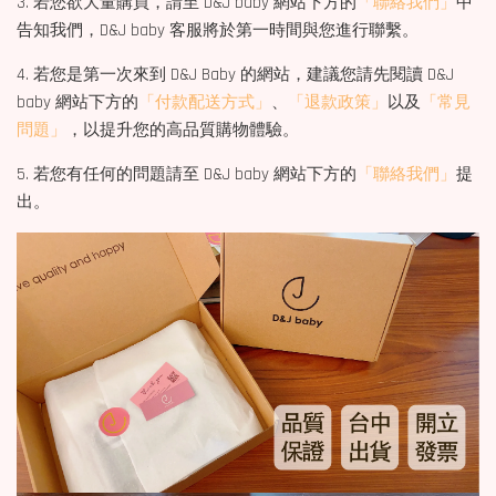
3. 若您欲大量購買，請至 D&J baby 網站下方的
「聯絡我們」
中
告知我們，D&J baby 客服將於第一時間與您進行聯繫。
4. 若您是第一次來到 D&J Baby 的網站，建議您請先閱讀 D&J
baby 網站下方的
「付款配送方式」
、
「退款政策」
以及
「常見
問題」
，以提升您的高品質購物體驗。
5. 若您有任何的問題請至 D&J baby 網站下方的
「聯絡我們」
提
出。