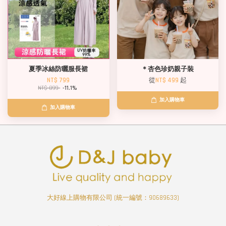
夏季冰絲防曬服長裙
＊杏色珍奶親子裝
NT$ 799
從
NT$ 499
起
NT$ 899
-11.1%
加入購物車
加入購物車
大好線上購物有限公司 (統一編號：90689633)