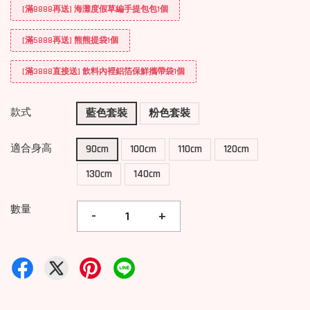
[滿8888再送] 海灘度假草編手提包包1個
[滿5888再送] 熊熊提袋1個
[滿3888直接送] 飲料內裡鋁箔保鮮攜帶袋1個
款式
藍色套裝
粉色套裝
適合身高
90cm
100cm
110cm
120cm
130cm
140cm
數量
-
+