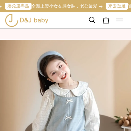
專區
來去逛逛
全新上架小女友感女裝，老公最愛 →
寶寶的第一