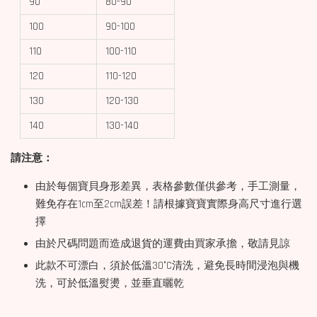
90
80-90
100
90-100
110
100-110
120
110-120
130
120-130
140
130-140
請注意：
由於每個寶貝身形差異，表格參數僅供參考，手工測量，
難免存在1cm至2cm誤差！請根據寶寶實際身高尺寸進行選
擇
由於尺碼問題而造成退貨的運費由買家承擔，敬請見諒
此款不可漂白，須於低溫30°C清洗，避免長時間浸泡與機
洗，可於低溫熨燙，並垂直曬乾