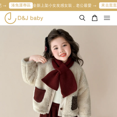
湊免運專區
來去逛逛
全新上架小女友感女裝，老公最愛 →
寶寶