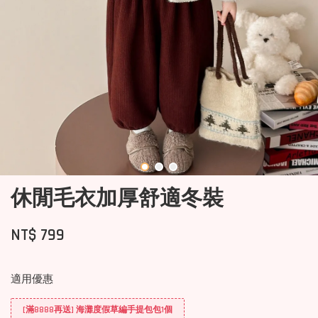
休閒毛衣加厚舒適冬裝
NT$ 799
適用優惠
[滿8888再送] 海灘度假草編手提包包1個