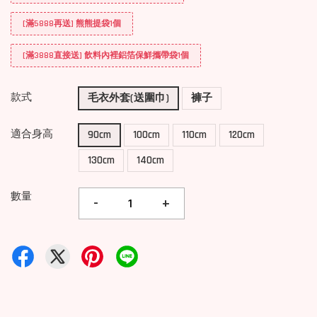
[滿5888再送] 熊熊提袋1個
[滿3888直接送] 飲料內裡鋁箔保鮮攜帶袋1個
款式
毛衣外套(送圍巾)
褲子
適合身高
90cm
100cm
110cm
120cm
130cm
140cm
數量
-
+