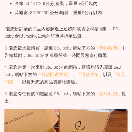
全家: 45*30*30(公分)箱裝，重量5公斤以內
萊爾富: 30*30*30(公分)箱裝，重量5公斤以內
(若您所訂購的商品內容超過上述超商取貨之材積限制， D&J
Baby 會以Email告知您的訂單將拆單出貨。)
3. 若您欲大量購買，請至 D&J baby 網站下方的
「聯絡我們」
中
告知我們，D&J baby 客服將於第一時間與您進行聯繫。
4. 若您是第一次來到 D&J Baby 的網站，建議您請先閱讀 D&J
baby 網站下方的
「付款配送方式」
、
「退款政策」
以及
「常見
問題」
，以提升您的高品質購物體驗。
5. 若您有任何的問題請至 D&J baby 網站下方的
「聯絡我們」
提
出。