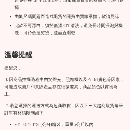
難免存在1cm至2cm誤差！請根據寶寶實際身高尺寸進行選
擇
由於尺碼問題而造成退貨的運費由買家承擔，敬請見諒
此款不可漂白，須於低溫30°C清洗，避免長時間浸泡與機
洗，可於低溫熨燙，並垂直曬乾
溫馨提醒
提醒您，
1. 因商品拍攝過程中由於燈光、照相機以及Model膚色等因素，
可能造成圖片和實際產品存在細微差異，商品顏色以實物為
主。
2. 若您選擇的運送方式為超商取貨，因以下三大超商取貨每筆
訂單有材積限制如下:
7-11: 45*30*30(公分)箱裝，重量5公斤以內