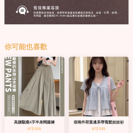
你可能也喜歡
高腰顯瘦A字半身闊腿褲
假兩件荷葉邊系帶寬鬆娃娃衫
NT$ 699
NT$ 599