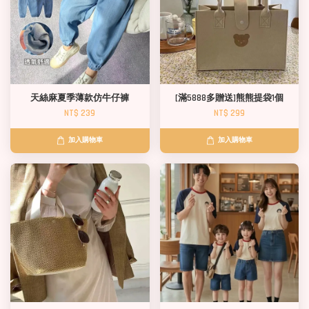
天絲麻夏季薄款仿牛仔褲
[滿5888多贈送]熊熊提袋1個
NT$ 239
NT$ 299
加入購物車
加入購物車