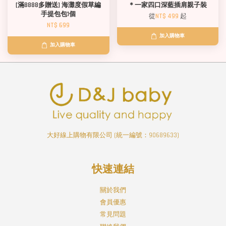
[滿8888多贈送] 海灘度假草編
＊一家四口深藍插肩親子裝
手提包包1個
從
NT$ 499
起
NT$ 699
加入購物車
加入購物車
大好線上購物有限公司 (統一編號：90689633)
快速連結
關於我們
會員優惠
常見問題