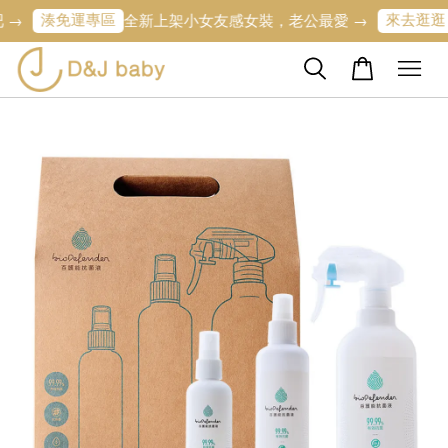
湊免運專區
來去逛逛
全新上架小女友感女裝，老公最愛 →
寶寶