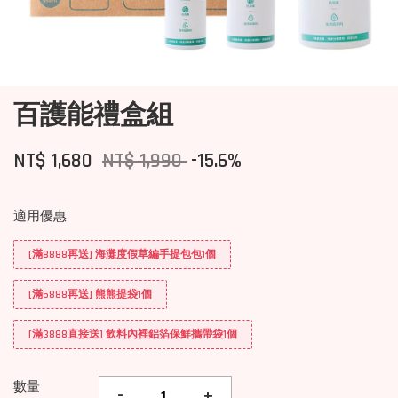
百護能禮盒組
NT$ 1,680
NT$ 1,990
-15.6%
適用優惠
[滿8888再送] 海灘度假草編手提包包1個
[滿5888再送] 熊熊提袋1個
[滿3888直接送] 飲料內裡鋁箔保鮮攜帶袋1個
數量
-
+