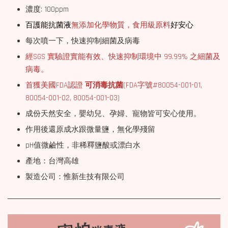
濃度: 100ppm
百護能抗菌液
無添加化學物質，食用級原料
好安心
每次噴一下，快速抑制細菌及病毒
經SGS 實驗證實能有效、快速抑制環境中 99.99% 之細菌及
病毒。
首獲美國FDA認證
可消毒抗菌
(FDA字號#80054-001-01,
80054-001-02, 80054-001-03)
成份天然安全，嬰幼兒、孕婦、寵物皆可安心使用。
作用後還原成水跟微量鹽，無化學殘留
pH值微鹼性，非稀釋鹽酸或漂白水
產地：台灣高雄
製造公司：惟新生技有限公司