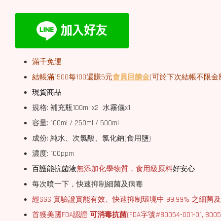
滿千免運
結帳滿1500每100還賺5元
會員回饋金
(可於下次結帳不限金
現貨商品
規格: 補充瓶100ml x2 水霧儀x1
容量: 100ml / 250ml / 500ml
成份: 純水、次氯酸、氯化鈉(食用鹽)
濃度: 100ppm
百護能抗菌液
無添加化學物質，食用級原料
好安心
每次噴一下，快速抑制細菌及病毒
經SGS 實驗證實能有效、快速抑制環境中 99.99% 之細菌
首獲美國FDA認證
可消毒抗菌
(FDA字號#80054-001-01, 80054