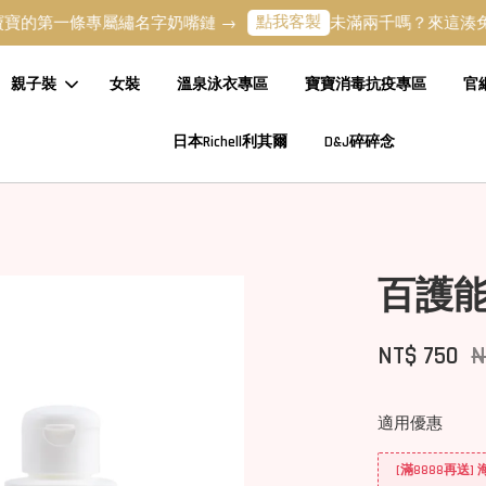
點我客製
第一條專屬繡名字奶嘴鏈 →
未滿兩千嗎？來這湊免運吧 
親子裝
女裝
溫泉泳衣專區
寶寶消毒抗疫專區
官
日本Richell利其爾
D&J碎碎念
百護
NT$ 750
N
適用優惠
[滿8888再送