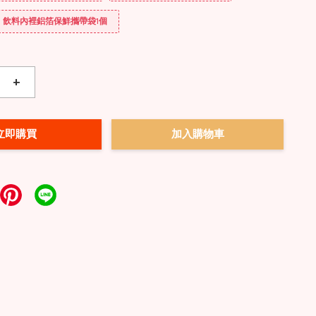
送] 飲料內裡鋁箔保鮮攜帶袋1個
+
立即購買
加入購物車