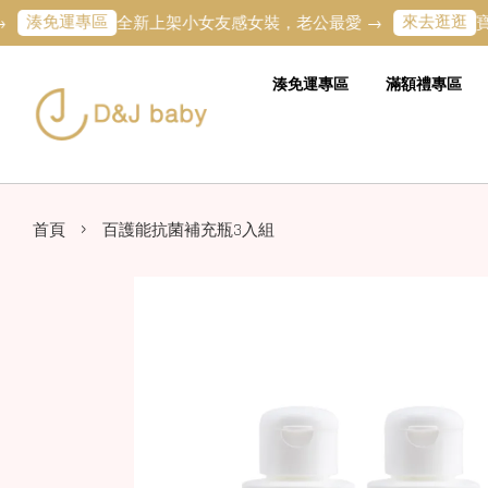
免運專區
來去逛逛
全新上架小女友感女裝，老公最愛 →
寶寶的
湊免運專區
滿額禮專區
›
首頁
百護能抗菌補充瓶3入組