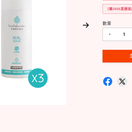
[滿3888直接
數量
-