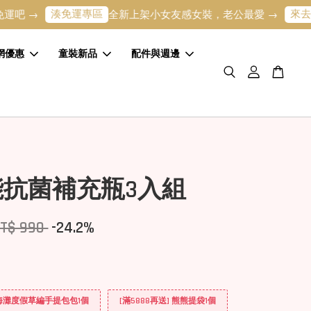
湊免運專區
來去逛逛
→
全新上架小女友感女裝，老公最愛 →
網優惠
童裝新品
配件與週邊
能抗菌補充瓶3入組
T$ 990
-24.2%
] 海灘度假草編手提包包1個
[滿5888再送] 熊熊提袋1個