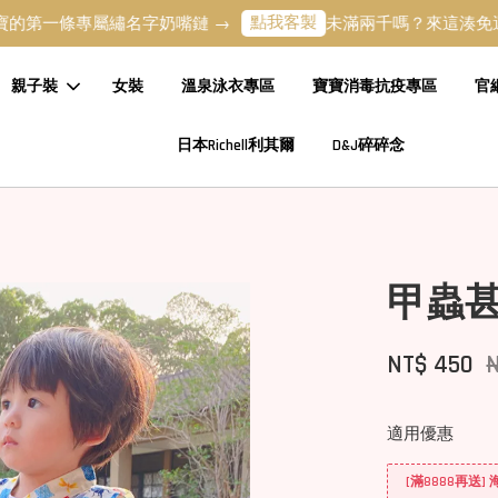
點我客製
一條專屬繡名字奶嘴鏈 →
未滿兩千嗎？來這湊免運吧 
親子裝
女裝
溫泉泳衣專區
寶寶消毒抗疫專區
官
日本Richell利其爾
D&J碎碎念
甲蟲甚
NT$ 450
適用優惠
[滿8888再送