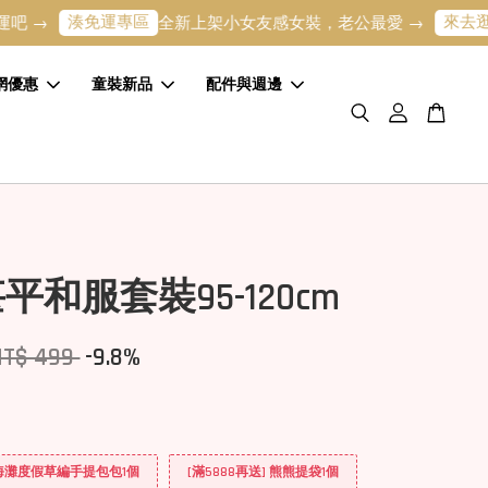
湊免運專區
來去逛逛
→
全新上架小女友感女裝，老公最愛 →
寶
網優惠
童裝新品
配件與週邊
平和服套裝95-120cm
NT$ 499
-9.8%
] 海灘度假草編手提包包1個
[滿5888再送] 熊熊提袋1個