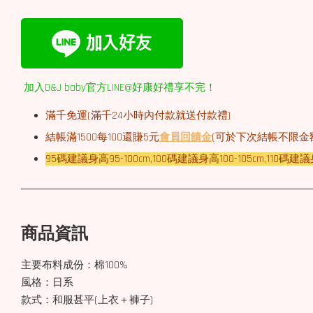
加入D&J baby官方LINE@好康好禮享不完！
滿千免運(
滿千
24小時內付款就送付款禮)
結帳滿1500每100還賺5元
會員回饋金
(可於下次結帳不限金
95碼建議身高95-100cm,100碼建議身高100-105cm,110碼建議身
商品資訊
主要布料成份：棉100%
風格：日系
款式：和服甚平(上衣＋褲子)