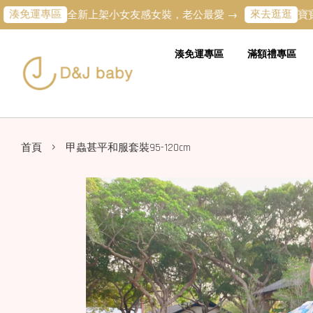
運專區
來去逛逛
全新上架小女友感女裝，老公最愛 →
寶寶的第
湊免運專區
滿額禮專區
›
首頁
甲蟲甚平和服套裝95-120cm