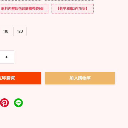
送] 飲料內裡鋁箔保鮮攜帶袋1個
【甚平和服2件75折】
110
120
+
立即購買
加入購物車