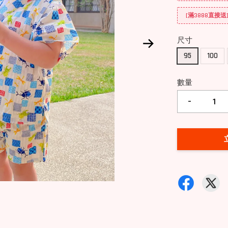
[滿3888直接
尺寸
95
100
數量
-