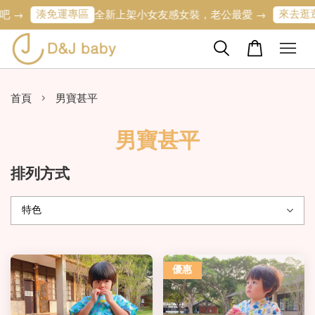
湊免運專區
來去逛逛
 →
全新上架小女友感女裝，老公最愛 →
›
首頁
男寶甚平
男寶甚平
排列方式
優惠