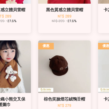
質感立體貝雷帽
黑色質感立體貝雷帽
卡
T$ 289
NT$ 289
399
-27.6%
NT$ 399
-27.6%
優惠
優
針織小熊交叉保
棕色笑臉燈芯絨鴨舌帽
卡
暖圍巾
NT$ 279