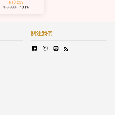
NT$ 239
NT$ 399
-40.1%
關注我們
Facebook
Instagram
Line
RSS