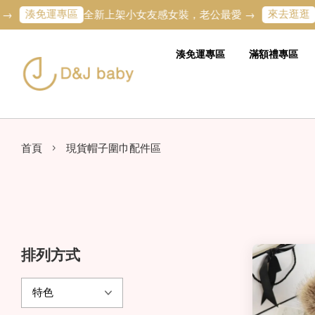
湊免運專區
來去逛逛
全新上架小女友感女裝，老公最愛 →
寶
湊免運專區
滿額禮專區
›
首頁
現貨帽子圍巾配件區
排列方式