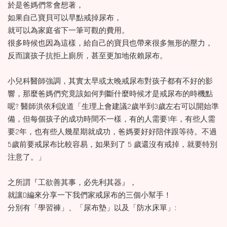
於是爸媽們常會想著，
如果自己寶貝可以早點戒掉尿布，
就可以為家庭省下一筆可觀的費用。
很多時候也因為這樣，給自己的寶貝也帶來很多無形的壓力，
反而讓孩子抗拒上廁所，甚至更加地依賴尿布。
小兒科醫師強調，其實太早或太晚戒尿布對孩子都有不好的影
響，那麼爸媽們究竟該如何判斷什麼時候才是戒尿布的時機點
呢? 醫師洪依利說道「生理上會建議2歲半到3歲左右可以開始準
備，但每個孩子的成功時間不一樣，有的人需要1年，有些人需
要2年，也有些人幾星期就成功，爸媽要好好陪伴跟等待。不過
5歲前要戒尿布比較容易，如果到了 5 歲還沒有戒掉，就要特別
注意了。」
之所謂『工欲善其事，必先利其器』，
就讓D編來分享一下我們家戒尿布的三個小幫手！
分別有「學習褲」、「尿布墊」以及「防水床單」: