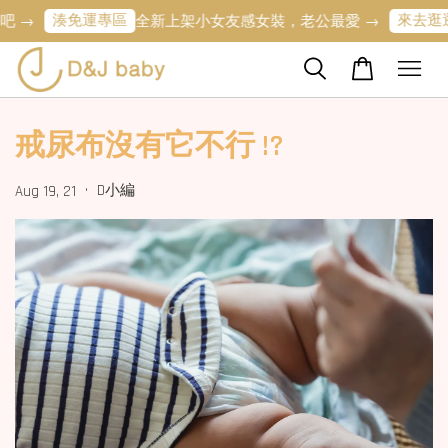
湊免運專區
來去逛逛
→
全新上架小女友感女裝，老公最愛 →
戒尿布沒有它不行 !?
•
D小編
Aug 19, 21