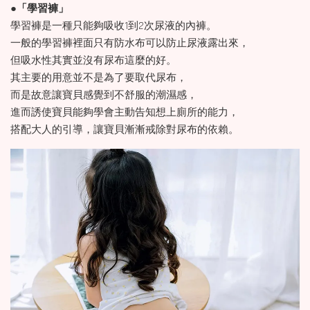
●
「學習褲」
學習褲是一種只能夠吸收1到2次尿液的內褲。
一般的學習褲裡面只有防水布可以防止尿液露出來，
但吸水性其實並沒有尿布這麼的好。
其主要的用意並不是為了要取代尿布，
而是故意讓寶貝感覺到不舒服的潮濕感，
進而誘使寶貝能夠學會主動告知想上廁所的能力，
搭配大人的引導，讓寶貝漸漸戒除對尿布的依賴。