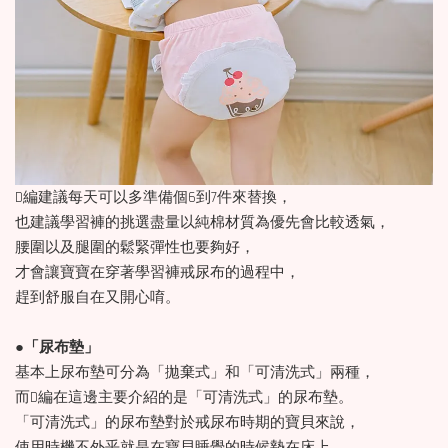
D編建議每天可以多準備個6到7件來替換，
也建議學習褲的挑選盡量以純棉材質為優先會比較透氣，
腰圍以及腿圍的鬆緊彈性也要夠好，
才會讓寶寶在穿著學習褲戒尿布的過程中，
趕到舒服自在又開心唷。
●
「尿布墊」
基本上尿布墊可分為「拋棄式」和「可清洗式」兩種，
而D編在這邊主要介紹的是「可清洗式」的尿布墊。
「可清洗式」的尿布墊對於戒尿布時期的寶貝來說，
使用時機不外乎就是在寶貝睡覺的時候墊在床上。