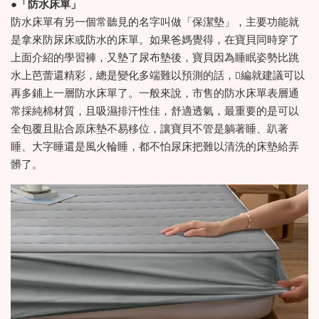
●
「防水床單」
防水床單有另一個常聽見的名字叫做「保潔墊」，主要功能就
是拿來防尿床或防水的床單。如果爸媽覺得，在寶貝同時穿了
上面介紹的學習褲，又墊了尿布墊後，寶貝因為睡眠姿勢比跳
水上芭蕾還精彩，總是變化多端難以預測的話，D編就建議可以
再多鋪上一層防水床單了。一般來說，市售的防水床單表層通
常採純棉材質，且吸濕排汗性佳，舒適透氣，最重要的是可以
全包覆且貼合原床墊不易移位，讓寶貝不管是躺著睡、趴著
睡、大字睡還是風火輪睡，都不怕尿床把難以清洗的床墊給弄
髒了。