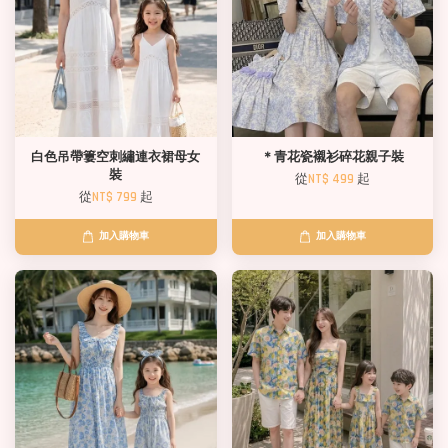
白色吊帶簍空刺繡連衣裙母女
＊青花瓷襯衫碎花親子裝
裝
從
NT$ 499
起
從
NT$ 799
起
加入購物車
加入購物車