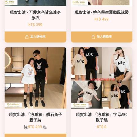
現貨出清 - 可愛灰色鯊魚連身
現貨出清- 拚色學生運動風泳裝
泳衣
NT$ 499
NT$ 399
加入購物車
加入購物車
現貨出清_「涼感衣」鑽石兔子
現貨出清_「涼感衣」字母ABC
親子裝
親子裝
從
NT$ 499
起
NT$ 0