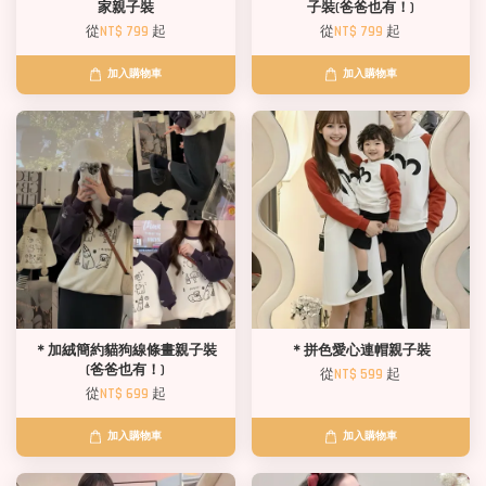
家親子裝
子裝(爸爸也有！)
從
NT$ 799
起
從
NT$ 799
起
加入購物車
加入購物車
＊加絨簡約貓狗線條畫親子裝
＊拼色愛心連帽親子裝
(爸爸也有！)
從
NT$ 599
起
從
NT$ 699
起
加入購物車
加入購物車