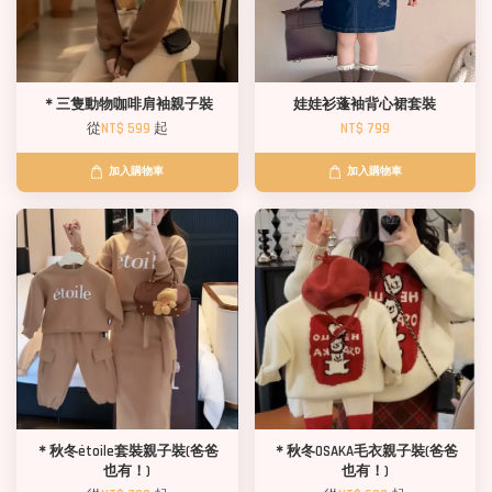
＊三隻動物咖啡肩袖親子裝
娃娃衫蓬袖背心裙套裝
從
NT$ 599
起
NT$ 799
加入購物車
加入購物車
＊秋冬étoile套裝親子裝(爸爸
＊秋冬OSAKA毛衣親子裝(爸爸
也有！)
也有！)