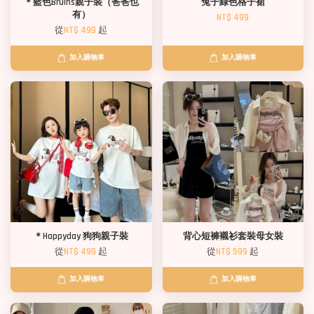
＊藍色Bruins親子裝（爸爸也
兔子綠色格子裙
有）
NT$ 499
從
NT$ 499
起
加入購物車
加入購物車
＊Happyday 狗狗親子裝
背心短褲襯衫套裝母女裝
從
NT$ 499
起
從
NT$ 599
起
加入購物車
加入購物車