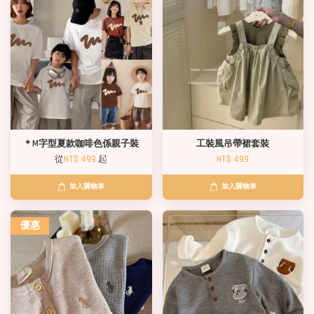
＊M字型夏款咖啡色係親子裝
工裝風吊帶裙套裝
從
NT$ 499
起
NT$ 499
加入購物車
加入購物車
優惠