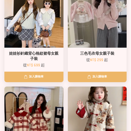
娃娃衫針織背心格紋裙母女親
三色毛衣母女親子裝
子裝
從
NT$ 299
起
從
NT$ 699
起
加入購物車
加入購物車