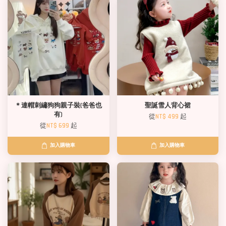
＊連帽刺繡狗狗親子裝(爸爸也
聖誕雪人背心裙
有)
從
NT$ 499
起
從
NT$ 699
起
加入購物車
加入購物車