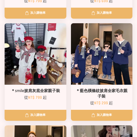
從
NT$ 799
起
從
NT$ 699
起
加入購物車
加入購物車
＊smile披肩灰底全家親子裝
＊藍色橫條紋披肩全家毛衣親
子裝
從
NT$ 799
起
從
NT$ 299
起
加入購物車
加入購物車