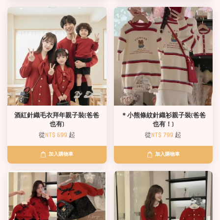
酒紅針織毛衣拜年親子裝(爸爸
＊小熊條紋針織衫親子裝(爸爸
也有)
也有！)
從
NT$ 699
起
從
NT$ 799
起
加入購物車
加入購物車