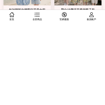
無袖韓版收腰藍印花母女裝
顯白沙灘碎花度假親子裝
從
NT$ 799
起
從
NT$ 599
起
首頁
全部商品
官網優惠
會員帳戶
加入購物車
加入購物車
＊寬鬆粉系海邊渡假風親子裝
＊收腰顯瘦氣質格紋紅藍洋裝
(爸爸也有)
從
NT$ 599
起
從
NT$ 599
起
加入購物車
加入購物車