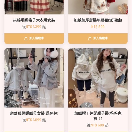
夾棉毛呢格子大衣母女裝
加絨加厚唐裝年服裙(送項鍊)
從
NT$ 1,399
起
NT$ 899
加入購物車
加入購物車
超舒服保暖絨母女裝(送包包)
加絨帽Ｔ休閒親子裝(爸爸也
有！)
從
NT$ 1,099
起
從
NT$ 699
起