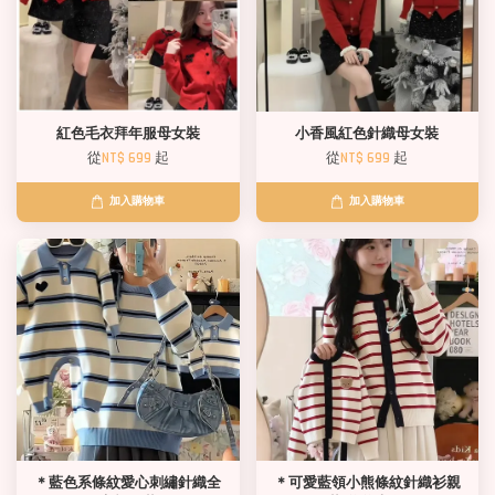
紅色毛衣拜年服母女裝
小香風紅色針織母女裝
從
NT$ 699
起
從
NT$ 699
起
加入購物車
加入購物車
＊藍色系條紋愛心刺繡針織全
＊可愛藍領小熊條紋針織衫親