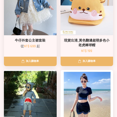
牛仔外套公主裙套裝
現貨出清_黃色翻邊超萌多色小
老虎棒球帽
從
NT$ 699
起
NT$ 199
加入購物車
加入購物車