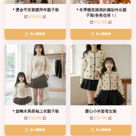
＊燙金平安喜樂拜年親子裝
＊冬季微笑插肩針織衫外出親
子裝(爸爸也有！)
從
NT$ 699
起
從
NT$ 799
起
加入購物車
加入購物車
＊旋轉木馬長袖上衣親子裝
愛心小外套母女裝
從
NT$ 699
起
從
NT$ 799
起
加入購物車
加入購物車