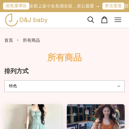
運專區
來去逛逛
全新上架小女友感女裝，老公最愛 →
寶寶的第一
›
首頁
所有商品
所有商品
排列方式