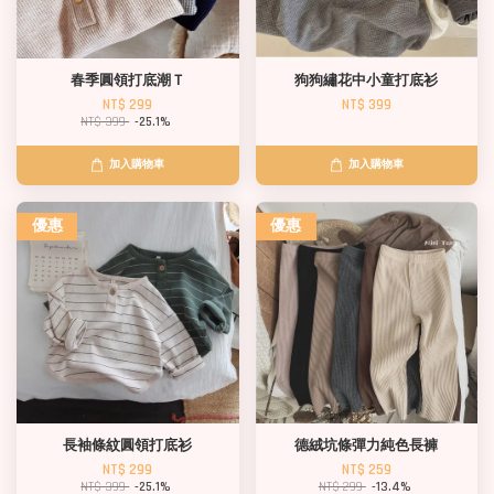
春季圓領打底潮Ｔ
狗狗繡花中小童打底衫
NT$ 299
NT$ 399
NT$ 399
-25.1%
加入購物車
加入購物車
優惠
優惠
長袖條紋圓領打底衫
德絨坑條彈力純色長褲
NT$ 299
NT$ 259
NT$ 399
-25.1%
NT$ 299
-13.4%